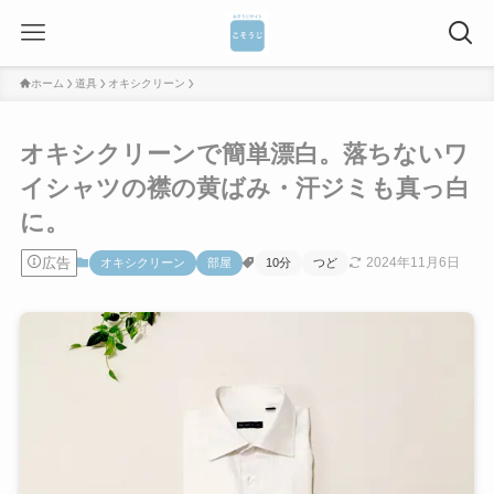
ホーム
道具
オキシクリーン
オキシクリーンで簡単漂白。落ちないワ
イシャツの襟の黄ばみ・汗ジミも真っ白
に。
広告
2024年11月6日
オキシクリーン
部屋
10分
つど