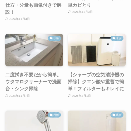
仕方・分量も画像付きで解
単カビとり
説！
2024年11月3日
2024年11月3日
水垢
水垢
二度拭き不要だから簡単。
【シャープの空気清浄機の
ウタマロクリーナーで洗面
掃除】クエン酸や重曹で簡
台・シンク掃除
単！フィルターもキレイに
2024年11月7日
2026年3月1日
水垢
水垢