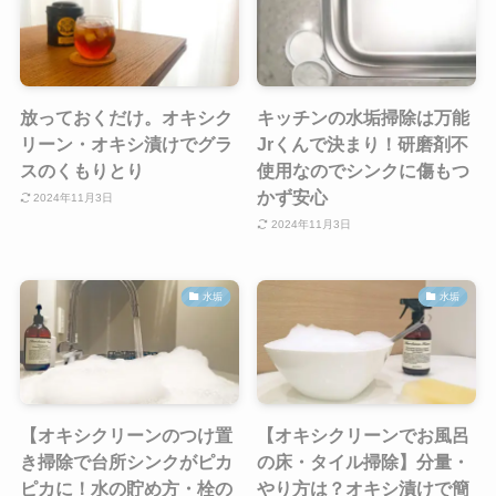
放っておくだけ。オキシク
キッチンの水垢掃除は万能
リーン・オキシ漬けでグラ
Jrくんで決まり！研磨剤不
スのくもりとり
使用なのでシンクに傷もつ
かず安心
2024年11月3日
2024年11月3日
水垢
水垢
【オキシクリーンのつけ置
【オキシクリーンでお風呂
き掃除で台所シンクがピカ
の床・タイル掃除】分量・
ピカに！水の貯め方・栓の
やり方は？オキシ漬けで簡