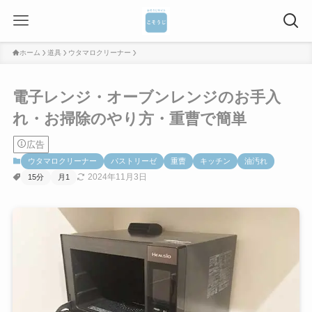
ホーム
道具
ウタマロクリーナー
電子レンジ・オーブンレンジのお手入
れ・お掃除のやり方・重曹で簡単
広告
ウタマロクリーナー
パストリーゼ
重曹
キッチン
油汚れ
2024年11月3日
15分
月1