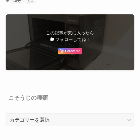
15分
月1
この記事が気に入ったら
フォローしてね！
Follow Me
こそうじの種類
こ
そ
う